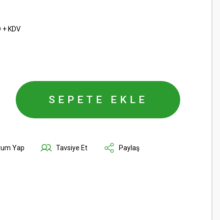
D + KDV
SEPETE EKLE
rum Yap
Tavsiye Et
Paylaş