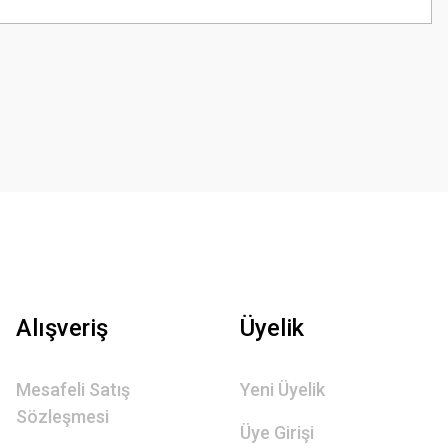
z.
Alışveriş
Üyelik
Mesafeli Satış
Yeni Üyelik
Sözleşmesi
Üye Girişi