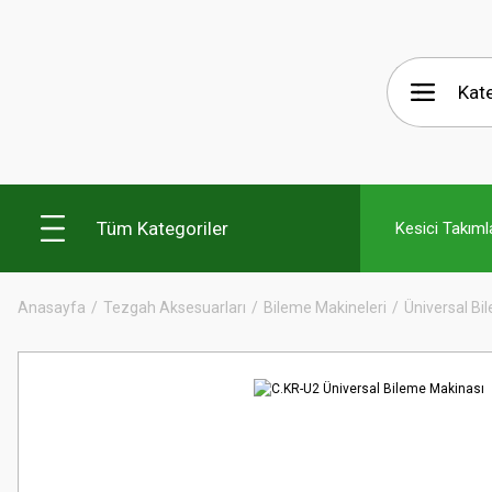
Tüm Kategoriler
Kesici Takıml
Anasayfa
Tezgah Aksesuarları
Bileme Makineleri
Üniversal Bi