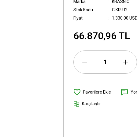
Marka
KRASNIC
Stok Kodu
C.KR-U2
Fiyat
1.330,00 US
66.870,96 TL
Yo
Karşılaştır