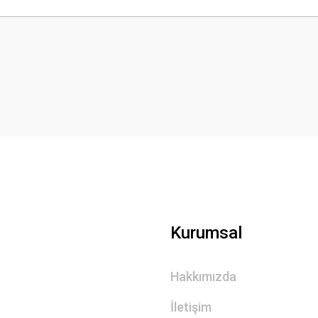
 yetersiz gördüğünüz noktaları öneri formunu kullanarak tarafımıza iletebilirsini
Bu ürüne ilk yorumu siz yapın!
Yorum Yaz
Gönder
Kurumsal
Hakkımızda
İletişim