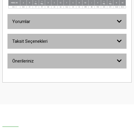
Yorumlar
Taksit Seçenekleri
Bu ürüne ilk yorumu siz yapın!
Önerileriniz
Yorum Yaz
Bu ürünün fiyat bilgisi, resim, ürün açıklamalarında ve diğer konularda
yetersiz gördüğünüz noktaları öneri formunu kullanarak tarafımıza
iletebilirsiniz.
Görüş ve önerileriniz için teşekkür ederiz.
Ürün resmi kalitesiz, bozuk veya görüntülenemiyor.
Ürün açıklamasında eksik bilgiler bulunuyor.
Ürün bilgilerinde hatalar bulunuyor.
Ürün fiyatı diğer sitelerden daha pahalı.