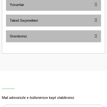
Yorumlar
Taksit Seçenekleri
Bu ürüne ilk yorumu siz yapın!
Önerileriniz
Yorum Yaz
Bu ürünün fiyat bilgisi, resim, ürün açıklamalarında ve diğer konularda
yetersiz gördüğünüz noktaları öneri formunu kullanarak tarafımıza
iletebilirsiniz.
Görüş ve önerileriniz için teşekkür ederiz.
Ürün resmi kalitesiz, bozuk veya görüntülenemiyor.
Ürün açıklamasında eksik bilgiler bulunuyor.
Ürün bilgilerinde hatalar bulunuyor.
Ürün fiyatı diğer sitelerden daha pahalı.
Mail adresinizle e-bültenimize kayıt olabilirsiniz.
Bu ürüne benzer farklı alternatifler olmalı.