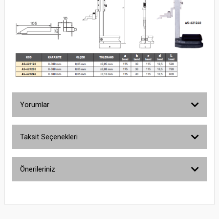
Yorumlar
Taksit Seçenekleri
Bu ürüne ilk yorumu siz yapın!
Önerileriniz
Yorum Yaz
Bu ürünün fiyat bilgisi, resim, ürün açıklamalarında ve diğer konularda
yetersiz gördüğünüz noktaları öneri formunu kullanarak tarafımıza
iletebilirsiniz.