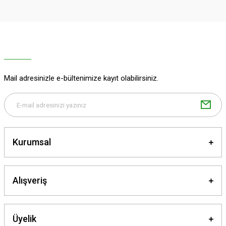
Görüş ve önerileriniz için teşekkür ederiz.
Ürün resmi kalitesiz, bozuk veya görüntülenemiyor.
Ürün açıklamasında eksik bilgiler bulunuyor.
Ürün bilgilerinde hatalar bulunuyor.
Ürün fiyatı diğer sitelerden daha pahalı.
Mail adresinizle e-bültenimize kayıt olabilirsiniz.
Bu ürüne benzer farklı alternatifler olmalı.
Kurumsal
Gönder
Alışveriş
Üyelik