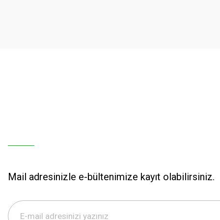
Ürün açıklamasında eksik bilgiler bulunuyor.
Ürün bilgilerinde hatalar bulunuyor.
Ürün fiyatı diğer sitelerden daha pahalı.
Bu ürüne benzer farklı alternatifler olmalı.
Mail adresinizle e-bültenimize kayıt olabilirsiniz.