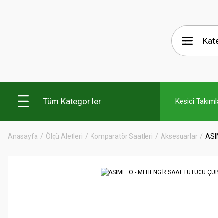
Tüm Kategoriler
Kesici Takıml
Anasayfa
Ölçü Aletleri
Komparatör Saatleri
Aksesuarlar
ASI