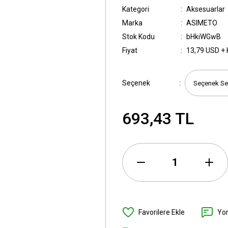
Kategori
Aksesuarlar
Marka
ASIMETO
Stok Kodu
bHkiWGwB
Fiyat
13,79 USD +
Seçenek
693,43 TL
Yo