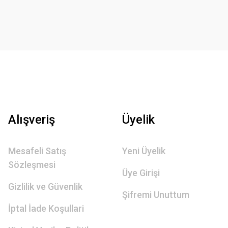
Alışveriş
Üyelik
Mesafeli Satış
Yeni Üyelik
Sözleşmesi
Üye Girişi
Gizlilik ve Güvenlik
Şifremi Unuttum
İptal İade Koşullari