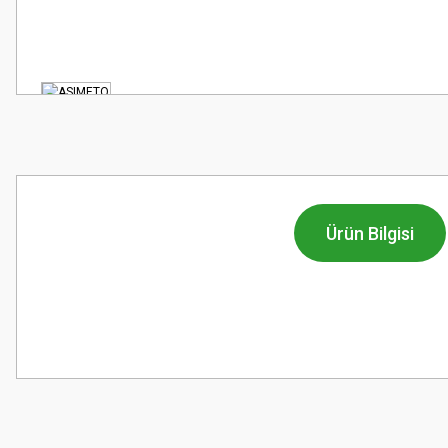
Ürün Bilgisi
Bu ürünün fiyat bilgisi, resim, ürün açıklamalarında ve diğer konularda
Görüş ve önerileriniz için teşekkür ederiz.
Ürün resmi kalitesiz, bozuk veya görüntülenemiyor.