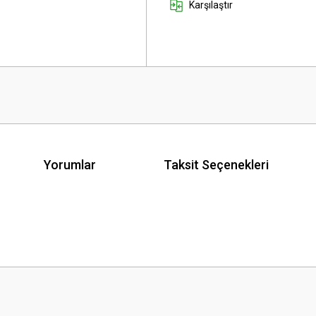
Karşılaştır
Yorumlar
Taksit Seçenekleri
 yetersiz gördüğünüz noktaları öneri formunu kullanarak tarafımıza iletebilirsini
Bu ürüne ilk yorumu siz yapın!