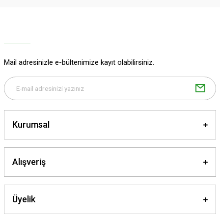
Ürün resmi kalitesiz, bozuk veya görüntülenemiyor.
Ürün açıklamasında eksik bilgiler bulunuyor.
Ürün bilgilerinde hatalar bulunuyor.
Ürün fiyatı diğer sitelerden daha pahalı.
Mail adresinizle e-bültenimize kayıt olabilirsiniz.
Bu ürüne benzer farklı alternatifler olmalı.
Kurumsal
Gönder
Alışveriş
Üyelik