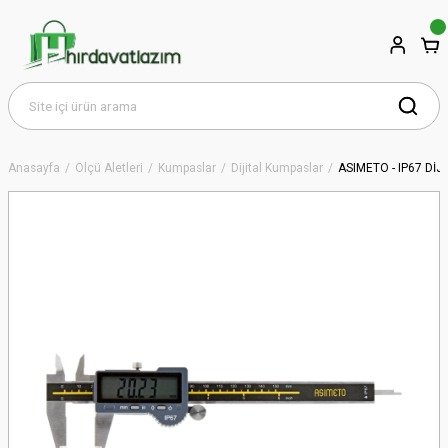
Anasayfa
Ölçü Aletleri
Kumpaslar
Dijital Kumpaslar
ASIMETO - IP67 Dİ