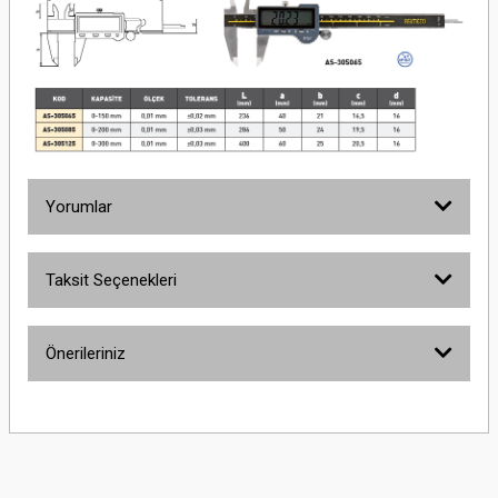
Yorumlar
Taksit Seçenekleri
Bu ürüne ilk yorumu siz yapın!
Önerileriniz
Yorum Yaz
Bu ürünün fiyat bilgisi, resim, ürün açıklamalarında ve diğer konularda
yetersiz gördüğünüz noktaları öneri formunu kullanarak tarafımıza
iletebilirsiniz.
Görüş ve önerileriniz için teşekkür ederiz.