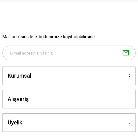
Ürün resmi kalitesiz, bozuk veya görüntülenemiyor.
Ürün açıklamasında eksik bilgiler bulunuyor.
Ürün bilgilerinde hatalar bulunuyor.
Ürün fiyatı diğer sitelerden daha pahalı.
Mail adresinizle e-bültenimize kayıt olabilirsiniz.
Bu ürüne benzer farklı alternatifler olmalı.
Kurumsal
Gönder
Alışveriş
Üyelik