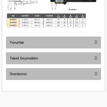
Yorumlar
Taksit Seçenekleri
Bu ürüne ilk yorumu siz yapın!
Önerileriniz
Yorum Yaz
Bu ürünün fiyat bilgisi, resim, ürün açıklamalarında ve diğer konularda
yetersiz gördüğünüz noktaları öneri formunu kullanarak tarafımıza
iletebilirsiniz.
Görüş ve önerileriniz için teşekkür ederiz.