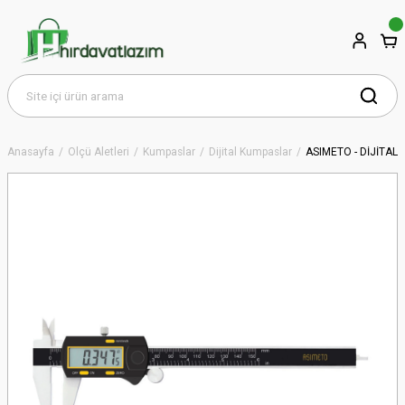
Anasayfa
Ölçü Aletleri
Kumpaslar
Dijital Kumpaslar
ASIMETO - DİJİTAL