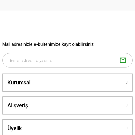
Ürün resmi kalitesiz, bozuk veya görüntülenemiyor.
Ürün açıklamasında eksik bilgiler bulunuyor.
Ürün bilgilerinde hatalar bulunuyor.
Ürün fiyatı diğer sitelerden daha pahalı.
Mail adresinizle e-bültenimize kayıt olabilirsiniz.
Bu ürüne benzer farklı alternatifler olmalı.
Kurumsal
Gönder
Alışveriş
Üyelik