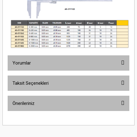
Yorumlar
Taksit Seçenekleri
Bu ürüne ilk yorumu siz yapın!
Önerileriniz
Yorum Yaz
Bu ürünün fiyat bilgisi, resim, ürün açıklamalarında ve diğer konularda
yetersiz gördüğünüz noktaları öneri formunu kullanarak tarafımıza
iletebilirsiniz.
Görüş ve önerileriniz için teşekkür ederiz.