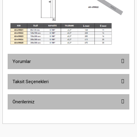
Yorumlar
Taksit Seçenekleri
Bu ürüne ilk yorumu siz yapın!
Önerileriniz
Yorum Yaz
Bu ürünün fiyat bilgisi, resim, ürün açıklamalarında ve diğer konularda
yetersiz gördüğünüz noktaları öneri formunu kullanarak tarafımıza
iletebilirsiniz.
Görüş ve önerileriniz için teşekkür ederiz.