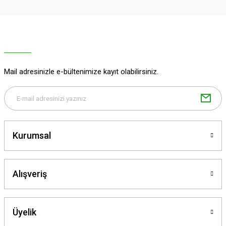
Ürün resmi kalitesiz, bozuk veya görüntülenemiyor.
Ürün açıklamasında eksik bilgiler bulunuyor.
Ürün bilgilerinde hatalar bulunuyor.
Ürün fiyatı diğer sitelerden daha pahalı.
Mail adresinizle e-bültenimize kayıt olabilirsiniz.
Bu ürüne benzer farklı alternatifler olmalı.
Kurumsal
Gönder
Alışveriş
Üyelik