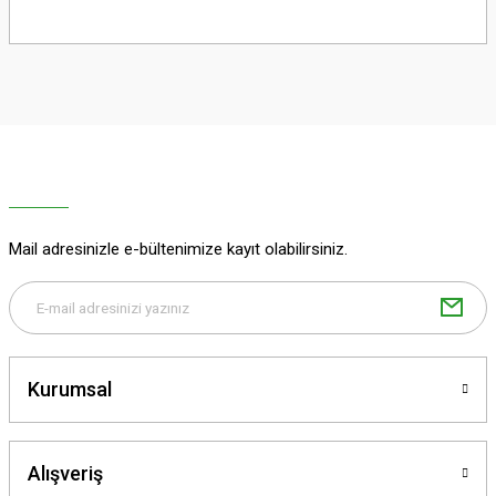
Bu ürünün fiyat bilgisi, resim, ürün açıklamalarında ve diğer konularda
yetersiz gördüğünüz noktaları öneri formunu kullanarak tarafımıza
iletebilirsiniz.
Görüş ve önerileriniz için teşekkür ederiz.
Ürün resmi kalitesiz, bozuk veya görüntülenemiyor.
Ürün açıklamasında eksik bilgiler bulunuyor.
Ürün bilgilerinde hatalar bulunuyor.
Ürün fiyatı diğer sitelerden daha pahalı.
Mail adresinizle e-bültenimize kayıt olabilirsiniz.
Bu ürüne benzer farklı alternatifler olmalı.
Kurumsal
Gönder
Alışveriş