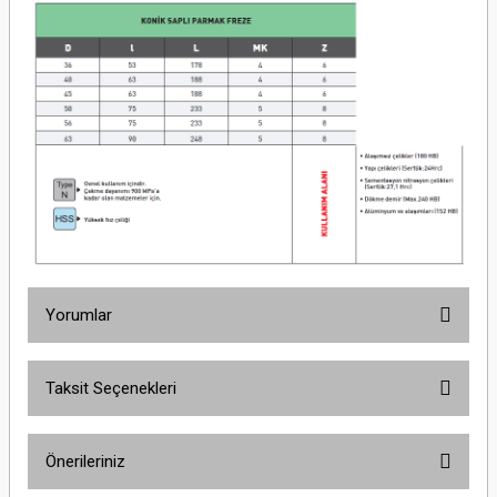
Yorumlar
Taksit Seçenekleri
Bu ürüne ilk yorumu siz yapın!
Önerileriniz
Yorum Yaz