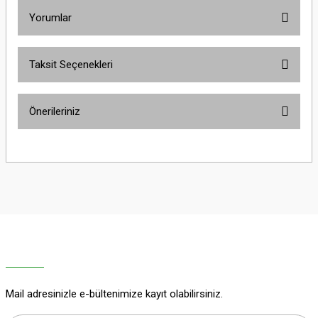
Yorumlar
Taksit Seçenekleri
Bu ürüne ilk yorumu siz yapın!
Önerileriniz
Yorum Yaz
Bu ürünün fiyat bilgisi, resim, ürün açıklamalarında ve diğer konularda
yetersiz gördüğünüz noktaları öneri formunu kullanarak tarafımıza
iletebilirsiniz.
Görüş ve önerileriniz için teşekkür ederiz.
Ürün resmi kalitesiz, bozuk veya görüntülenemiyor.
Ürün açıklamasında eksik bilgiler bulunuyor.
Ürün bilgilerinde hatalar bulunuyor.
Ürün fiyatı diğer sitelerden daha pahalı.
Mail adresinizle e-bültenimize kayıt olabilirsiniz.
Bu ürüne benzer farklı alternatifler olmalı.